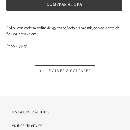
COMPRAR AHORA
Agregando
el
Collar con cadena bolita de 45 cm bañada en oro18k, con colgante de
producto
flor de 2 cm x 1 cm.
a
tu
Peso: 6.79 gr
carrito
de
compra
VOLVER A COLLARES
ENLACES RÁPIDOS
Política de envíos