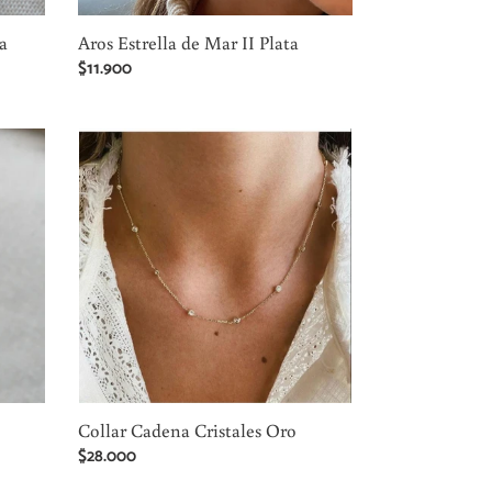
a
Aros Estrella de Mar II Plata
Precio
$11.900
habitual
Collar
Cadena
Cristales
Oro
Collar Cadena Cristales Oro
Precio
$28.000
habitual