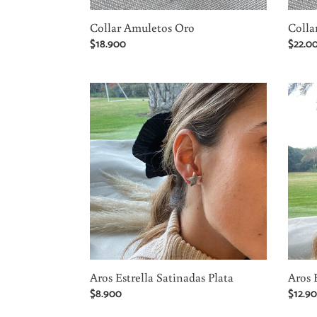
Collar Amuletos Oro
Colla
Precio
$18.900
Precio
$22.0
habitual
habitu
Aros
Aros
Estrella
Estrell
Satinadas
Satina
Plata
Oro
Aros Estrella Satinadas Plata
Aros 
Precio
$8.900
Precio
$12.9
habitual
habitu