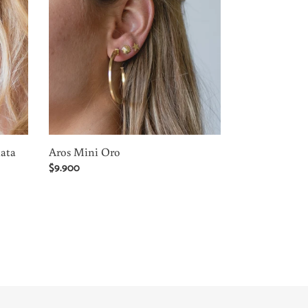
lata
Aros Mini Oro
Precio
$9.900
habitual