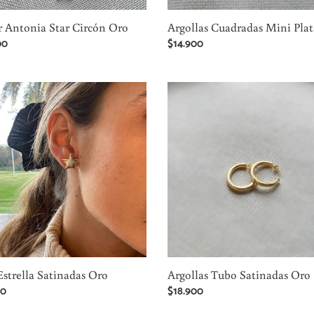
r Antonia Star Circón Oro
Argollas Cuadradas Mini Plat
00
Precio
$14.900
al
habitual
Argollas
a
Tubo
das
Satinadas
Oro
Estrella Satinadas Oro
Argollas Tubo Satinadas Oro
00
Precio
$18.900
al
habitual