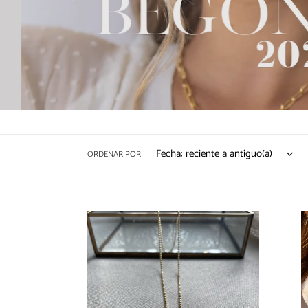
ORDENAR POR
Collar
Collar
Flor
Amatis
Oro
Virgen