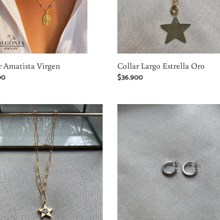
r Amatista Virgen
Collar Largo Estrella Oro
00
Precio
$36.900
al
habitual
Argollas
a
Cuadradas
Mini
Plata