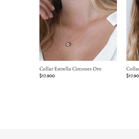
Oro
Plata
Collar Estrella Circones Oro
Colla
Precio
$17.900
Precio
$17.9
habitual
habitu