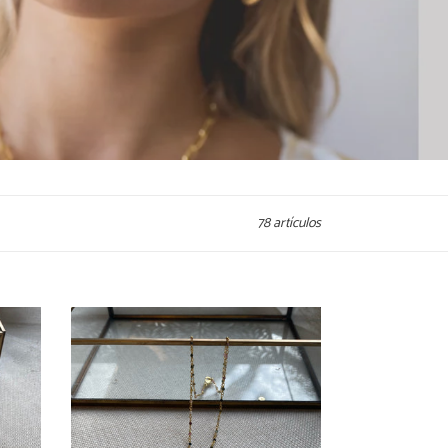
78 artículos
Collar
Detente
Piedras
Oro