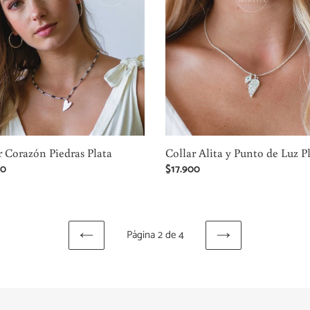
Punto
de
Luz
Plata
r Corazón Piedras Plata
Collar Alita y Punto de Luz P
00
Precio
$17.900
al
habitual
Página 2 de 4
PAGINA
SIGUIENTE
ANTERIOR
PÁGINA