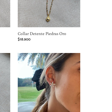
Collar Detente Piedras Oro
Precio
$18.900
habitual
Aros
Estrella
de
Mar
II
Plata