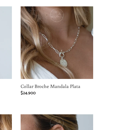
Collar
Broche
Mandala
Plata
Collar Broche Mandala Plata
Precio
$24.900
habitual
Aros
Mini
Oro