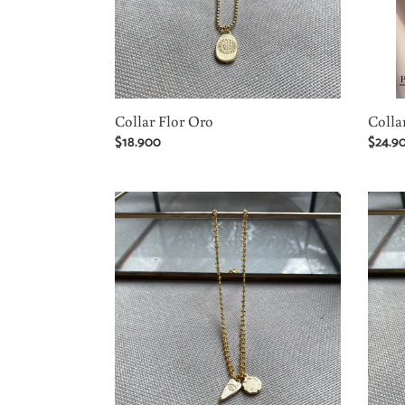
Collar Flor Oro
Colla
Precio
$18.900
Precio
$24.9
habitual
habitu
Collar
Collar
Amuletos
Antoni
Oro
Star
Circón
Oro