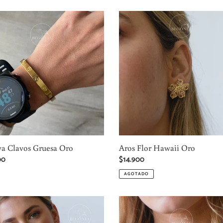
a
Aros
Flor
Hawaii
Oro
va Clavos Gruesa Oro
Aros Flor Hawaii Oro
00
Precio
$14.900
al
habitual
AGOTADO
Collar
ón
Alita
s
y