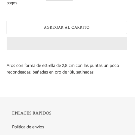
pagos.
AGREGAR AL CARRITO
Agregando
el
Aros con forma de estrella de 2,8 cm con las puntas un poco
producto
redondeadas, bañadas en oro de 18k, satinadas
a
tu
carrito
de
compra
ENLACES RÁPIDOS
Política de envíos