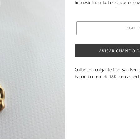
habitual
Impuesto incluido. Los
gastos de env
AGOT
AVISAR CUANDO E
Agregando
Collar con colgante tipo San Ben
el
bañada en oro de 18K, con aspecto
producto
a
tu
carrito
de
compra