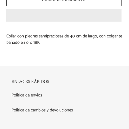
Agregando
el
Collar con piedras semipreciosas de 40 cm de largo, con colgante
producto
bañado en oro 18K.
a
tu
carrito
de
compra
ENLACES RÁPIDOS
Política de envíos
Política de cambios y devoluciones