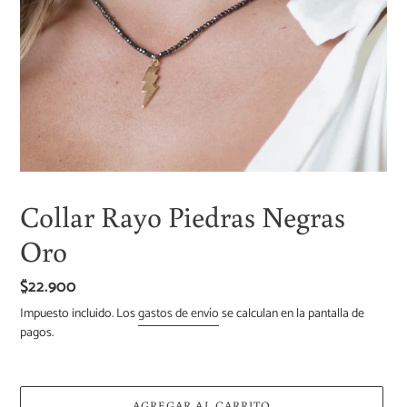
Collar Rayo Piedras Negras
Oro
Precio
$22.900
habitual
Impuesto incluido. Los
gastos de envío
se calculan en la pantalla de
pagos.
AGREGAR AL CARRITO