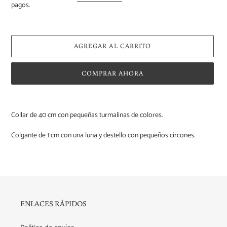
pagos.
AGREGAR AL CARRITO
COMPRAR AHORA
Agregando
el
Collar de 40 cm con pequeñas turmalinas de colores.
producto
a
Colgante de 1 cm con una luna y destello con pequeños circones.
tu
carrito
de
compra
ENLACES RÁPIDOS