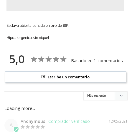
Agregando
el
Esclava abierta bañada en oro de 18K.
producto
a
Hipoalergenica, sin niquel
tu
carrito
de
5,0
compra
Basado en 1 comentarios
Escribe un comentario
Anonymous
12/05/2021
A